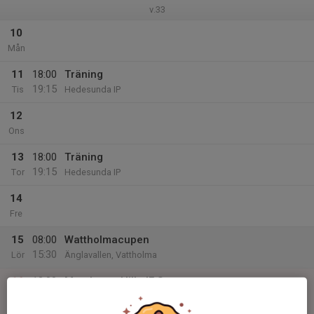
v.33
10
Mån
11
18:00
Träning
19:15
Tis
Hedesunda IP
12
Ons
13
18:00
Träning
19:15
Tor
Hedesunda IP
14
Fre
15
08:00
Wattholmacupen
15:30
Lör
Änglavallen, Vattholma
16
12:00
Match mot Hille IF Svart
13:30
Sön
F11 (2015)
Hille IP