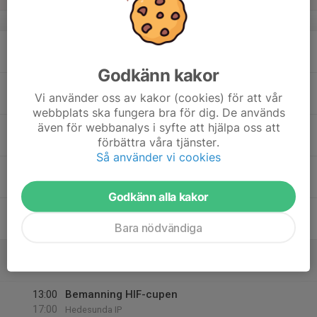
v.34
17
Mån
Godkänn kakor
18
18:00
Träning
Vi använder oss av kakor (cookies) för att vår
19:15
Tis
Hedesunda IP
webbplats ska fungera bra för dig. De används
även för webbanalys i syfte att hjälpa oss att
19
förbättra våra tjänster.
Ons
Så använder vi cookies
20
18:00
Träning
19:15
Tor
Hedesunda IP
Godkänn alla kakor
21
Bara nödvändiga
Fre
22
08:00
HIF-cupen
16:00
Lör
Hedesunda IP
13:00
Bemanning HIF-cupen
17:00
Hedesunda IP