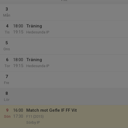
3
Mån
4
18:00
Träning
19:15
Tis
Hedesunda IP
5
Ons
6
18:00
Träning
19:15
Tor
Hedesunda IP
7
Fre
8
Lör
9
16:00
Match mot Gefle IF FF Vit
17:30
Sön
F11 (2015)
Sörby IP