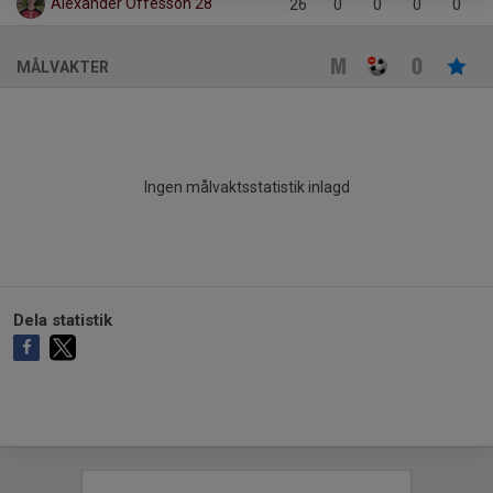
Alexander Offesson 28
26
0
0
0
0
MÅLVAKTER
Ingen målvaktsstatistik inlagd
Dela statistik