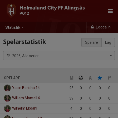
Holmalund City FF Alingsås
P012
Logga in
Statistik
Spelarstatistik
Spelare
Lag
2026, Alla serier
SPELARE
Yasin Berisha 14
25
0
0
0
0
William Montell 6
39
0
0
0
0
Wilhelm Ekdahl
4
0
0
0
0