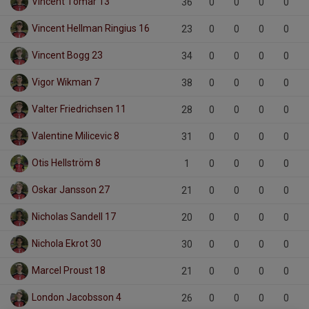
Vincent Tomar 13
36
0
0
0
0
Vincent Hellman Ringius 16
23
0
0
0
0
Vincent Bogg 23
34
0
0
0
0
Vigor Wikman 7
38
0
0
0
0
Valter Friedrichsen 11
28
0
0
0
0
Valentine Milicevic 8
31
0
0
0
0
Otis Hellström 8
1
0
0
0
0
Oskar Jansson 27
21
0
0
0
0
Nicholas Sandell 17
20
0
0
0
0
Nichola Ekrot 30
30
0
0
0
0
Marcel Proust 18
21
0
0
0
0
London Jacobsson 4
26
0
0
0
0