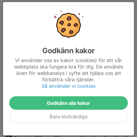
Liam Patel 99
1
0
0
0
0
Liam Asterfjord 19
32
0
0
0
0
Ivar Gabrielsson 20
17
0
0
0
0
Hao Nam Tran 22
3
0
0
0
0
Godkänn kakor
Gustav Swahn 28
1
0
0
0
0
Vi använder oss av kakor (cookies) för att vår
webbplats ska fungera bra för dig. De används
Gustav Larsson 9
26
0
0
0
0
även för webbanalys i syfte att hjälpa oss att
Filip Gerum 23
1
0
0
0
0
förbättra våra tjänster.
Så använder vi cookies
Cornelis Nilsson Nadolski 88
39
0
0
0
0
Charlie Doan 5
Godkänn alla kakor
19
0
0
0
0
Axel Cedergårdh 15
18
0
0
0
0
Bara nödvändiga
Amos Hallgren 10
27
0
0
0
0