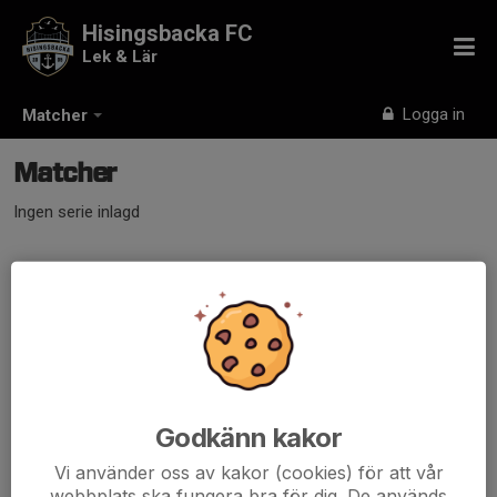
Hisingsbacka FC
Lek & Lär
Logga in
Matcher
Matcher
Ingen serie inlagd
Godkänn kakor
Vi använder oss av kakor (cookies) för att vår
webbplats ska fungera bra för dig. De används