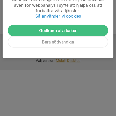
även för webbanalys i syfte att hjälpa oss att
förbättra våra tjänster.
Så använder vi cookies
Godkänn alla kakor
Bara nödvändiga
För
smarta
idrottsföreningar
Välj version:
Mobil
|
Desktop