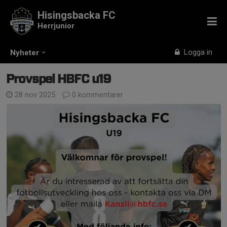
Hisingsbacka FC
Herrjunior
Logga in
Nyheter
Provspel HBFC u19
28 nov 2025
0 kommentarer