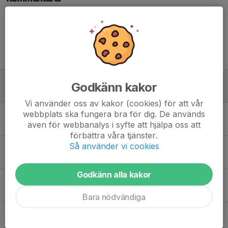
Tidigare nyheter
Provspel HBFC u19
Godkänn kakor
28 nov 2025
0
Vi använder oss av kakor (cookies) för att vår
webbplats ska fungera bra för dig. De används
Vinst borta vs Floda
även för webbanalys i syfte att hjälpa oss att
4 maj 2024
0
förbättra våra tjänster.
Så använder vi cookies
Vinst vs Mölndal
29 apr 2024
1
Godkänn alla kakor
Första Seriematchen avklarad!
16 apr 2024
1
Bara nödvändiga
Förlust på straffar mot Velebit
8 mar 2024
0