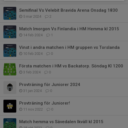
Semifinal Vs Velebit Bravida Arena Onsdag 1830
5 mar 2024
2
Match Imorgon Vs Finlandia i HM Hemma kl 2015
14 feb 2024
1
Vinst i andra matchen i HM gruppen vs Torslanda
10 feb 2024
0
Första matchen i HM vs Backatorp. Söndag Kl 1200
3 feb 2024
0
Provträning för Juniorer 2024
31 jan 2024
0
Provträning för Juniorer!
11 nov 2022
0
Match hemma vs Sävedalen Ikväll kl 2015
18 okt 2022
0