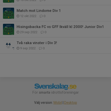
Match mot Lindome Div 1
12 okt 2022
0
Hisingsbacka FC vs GFF Ikväll kl 2000! Junior Div1
29 sep 2022
0
Två raka vinster i Div 3!
9 sep 2022
0
För
smarta
idrottsföreningar
Välj version:
Mobil
|
Desktop