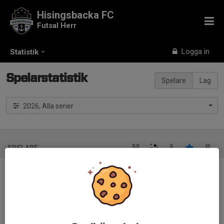
Hisingsbacka FC
Futsal Herr
Logga in
Statistik
Spelarstatistik
Spelare
Lag
2026, Alla serier
SPELARE
Ingen spelarstatistik inlagd