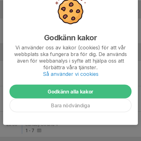
December - 2025
Sön 21
Framtida IF - Hisingsbacka FC
19:15
Kvibergs Parks idrottsområde Sporthall B
Godkänn kakor
10
-
2
Vi använder oss av kakor (cookies) för att vår
webbplats ska fungera bra för dig. De används
Januari
även för webbanalys i syfte att hjälpa oss att
förbättra våra tjänster.
Fre 9
Hisingsbacka FC - Galacticos FC
Så använder vi cookies
19:30
Lundby Strand 4
2
-
10
Godkänn alla kakor
Sön 18
Nigerian Family KF Rangers - Hisingsbacka FC
15:30
Lärjehallen
Bara nödvändiga
2
-
3
Fre 23
Hisingsbacka FC - Hermansby IF
20:00
Lundby Strand 4
1
-
7