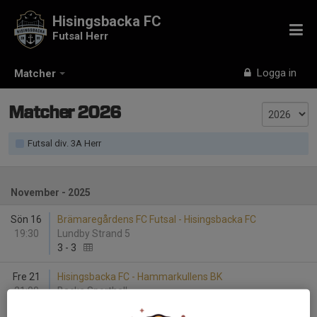
Hisingsbacka FC
Futsal Herr
Logga in
Matcher
Matcher 2026
Futsal div. 3A Herr
November - 2025
Sön 16
Brämaregårdens FC Futsal - Hisingsbacka FC
19:30
Lundby Strand 5
3
-
3
Fre 21
Hisingsbacka FC - Hammarkullens BK
21:00
Backa Sporthall
4
-
7