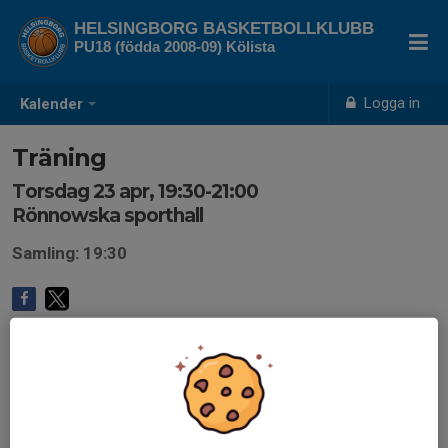
HELSINGBORG BASKETBOLLKLUBB
PU18 (födda 2008-09) Kölista
Logga in
Kalender
Träning
Torsdag 23 apr, 19:30-21:00
Rönnowska sporthall
Samling: 19:30