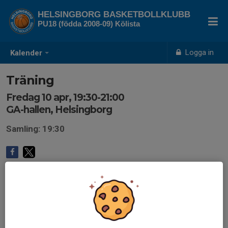
HELSINGBORG BASKETBOLLKLUBB
PU18 (födda 2008-09) Kölista
Logga in
Kalender
Träning
Fredag 10 apr, 19:30-21:00
GA-hallen, Helsingborg
Samling: 19:30