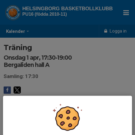
HELSINGBORG BASKETBOLLKLUBB
PU16 (födda 2010-11)
Logga in
Kalender
Träning
Onsdag 1 apr, 17:30-19:00
Bergaliden hall A
Samling: 17:30