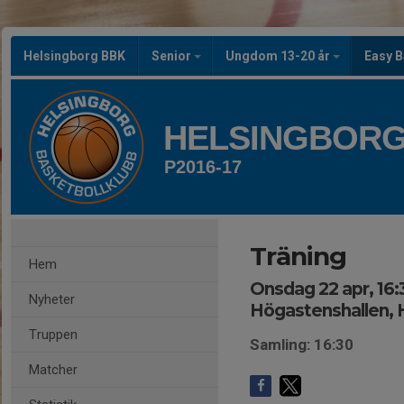
Helsingborg BBK
Senior
Ungdom 13-20 år
Easy B
HELSINGBORG
P2016-17
Träning
Hem
Onsdag 22 apr, 16:
Nyheter
Högastenshallen, 
Truppen
Samling: 16:30
Matcher