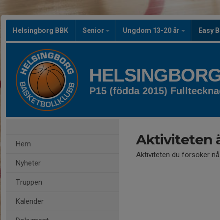
Helsingborg BBK
Senior
Ungdom 13-20 år
Easy B
HELSINGBORG
P15 (födda 2015) Fullteckn
Aktiviteten 
Hem
Aktiviteten du försöker n
Nyheter
Truppen
Kalender