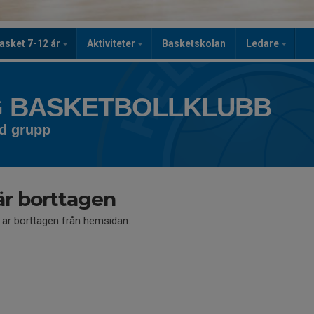
asket 7-12 år
Aktiviteter
Basketskolan
Ledare
 BASKETBOLLKLUBB
ad grupp
är borttagen
å är borttagen från hemsidan.