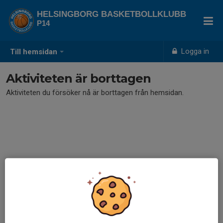
HELSINGBORG BASKETBOLLKLUBB
P14
Logga in
Till hemsidan
Aktiviteten är borttagen
Aktiviteten du försöker nå är borttagen från hemsidan.