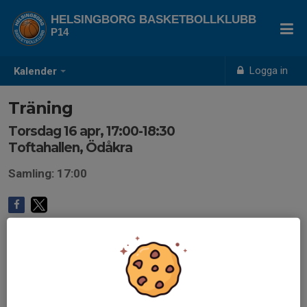
HELSINGBORG BASKETBOLLKLUBB
P14
Logga in
Kalender
Träning
Torsdag 16 apr, 17:00-18:30
Toftahallen, Ödåkra
Samling: 17:00