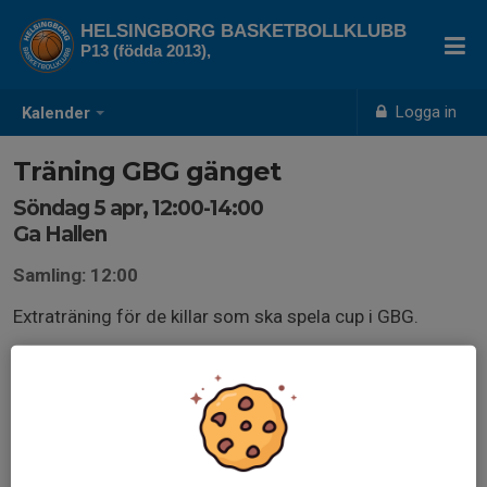
HELSINGBORG BASKETBOLLKLUBB
P13 (födda 2013),
Logga in
Kalender
Träning GBG gänget
Söndag 5 apr, 12:00-14:00
Ga Hallen
Samling: 12:00
Extraträning för de killar som ska spela cup i GBG.