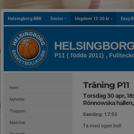
Helsingborg BBK
Senior
Ungdom 13-20 år
Easy B
HELSINGBORG
P11 ( födda 2011) , Fulltec
Träning P11
Hem
Torsdag 30 apr, 18
Nyheter
Rönnowska hallen,
Truppen
Samling: 17:55
Matcher
Ta med egen boll.