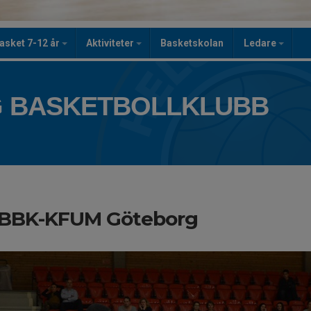
asket 7-12 år
Aktiviteter
Basketskolan
Ledare
 BASKETBOLLKLUBB
BBK-KFUM Göteborg