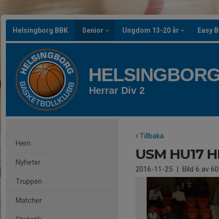
Helsingborg BBK
Senior
Ungdom 13-20 år
Easy B
HELSINGBORG
Herrar Div 2
Tillbaka
Hem
USM HU17 H
Nyheter
2016-11-25
|
Bild
6
av 60
Truppen
Matcher