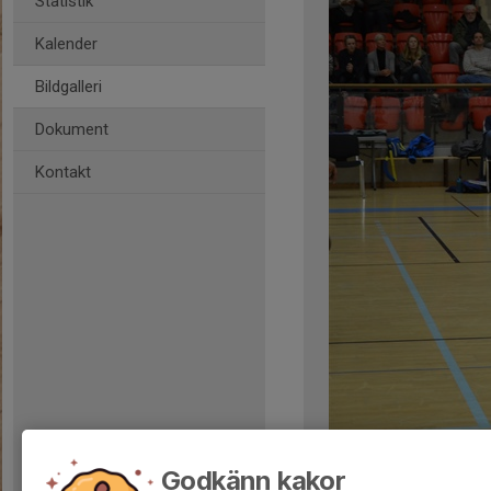
Statistik
Kalender
Bildgalleri
Dokument
Kontakt
Kommentarer
Godkänn kakor