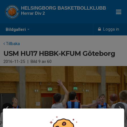
HELSINGBORG BASKETBOLLKLUBB
Herrar Div 2
Logga in
Bildgalleri
Tillbaka
USM HU17 HBBK-KFUM Göteborg
2016-11-25
|
Bild
9
av 60