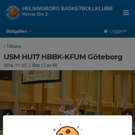
HELSINGBORG BASKETBOLLKLUBB
Herrar Div 2
Logga in
Bildgalleri
Tillbaka
USM HU17 HBBK-KFUM Göteborg
2016-11-25
|
Bild
17
av 60