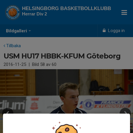
HELSINGBORG BASKETBOLLKLUBB
Herrar Div 2
Logga in
Bildgalleri
Tillbaka
USM HU17 HBBK-KFUM Göteborg
2016-11-25
|
Bild
58
av 60