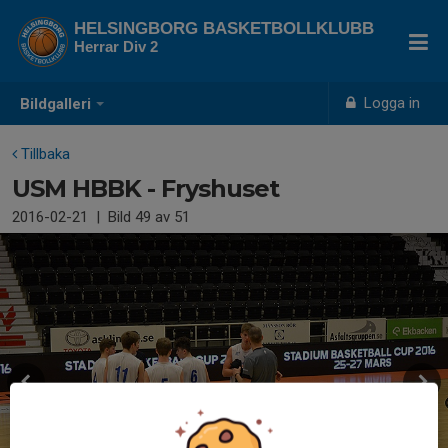
HELSINGBORG BASKETBOLLKLUBB
Herrar Div 2
Logga in
Bildgalleri
Tillbaka
USM HBBK - Fryshuset
2016-02-21
|
Bild
49
av 51