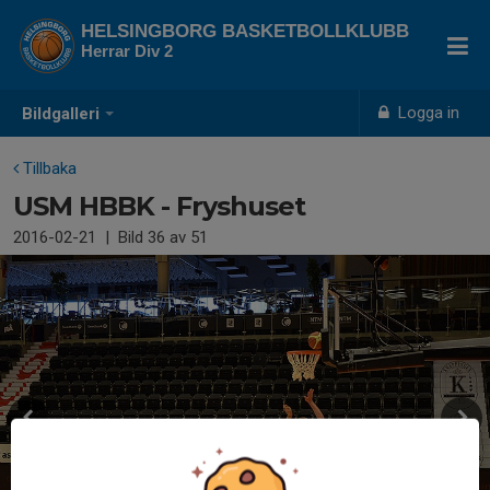
HELSINGBORG BASKETBOLLKLUBB
Herrar Div 2
Logga in
Bildgalleri
Tillbaka
USM HBBK - Fryshuset
2016-02-21
|
Bild
36
av 51