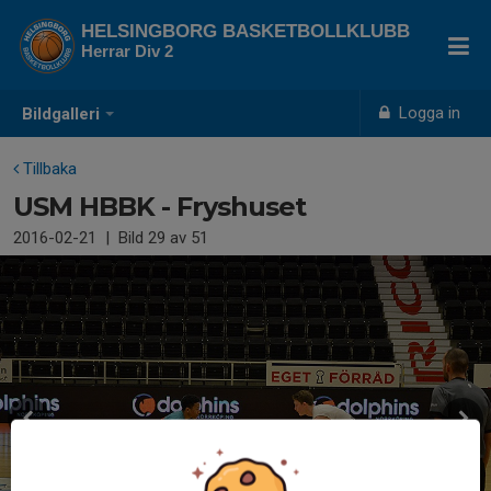
HELSINGBORG BASKETBOLLKLUBB
Herrar Div 2
Logga in
Bildgalleri
Tillbaka
USM HBBK - Fryshuset
2016-02-21
|
Bild
29
av 51