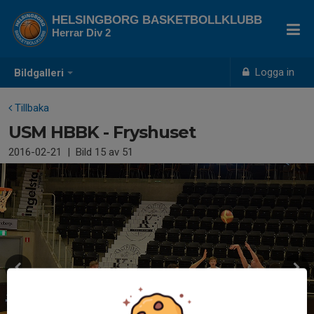
HELSINGBORG BASKETBOLLKLUBB
Herrar Div 2
Logga in
Bildgalleri
Tillbaka
USM HBBK - Fryshuset
2016-02-21
|
Bild
15
av 51