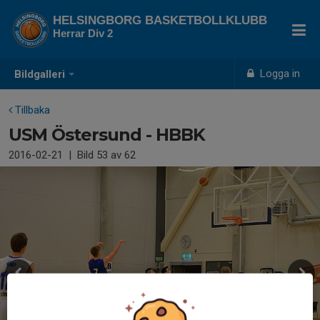
HELSINGBORG BASKETBOLLKLUBB
Herrar Div 2
Logga in
Bildgalleri
Tillbaka
USM Östersund - HBBK
2016-02-21
|
Bild
53
av 62