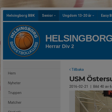
Helsingborg BBK
Senior
Ungdom 13-20 år
Easy B
HELSINGBORG
Herrar Div 2
Tillbaka
Hem
USM Östers
Nyheter
2016-02-21
|
Bild
40
av 6
Truppen
Matcher