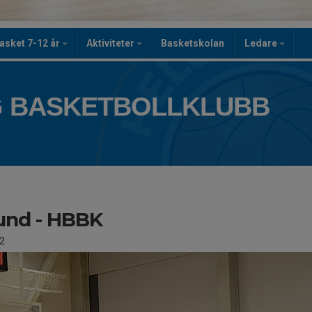
asket 7-12 år
Aktiviteter
Basketskolan
Ledare
 BASKETBOLLKLUBB
und - HBBK
2