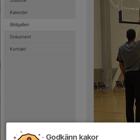
Statistik
Kalender
Bildgalleri
Dokument
Kontakt
Kommentarer
Godkänn kakor