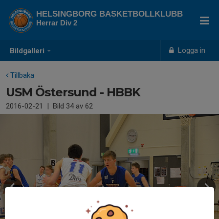
HELSINGBORG BASKETBOLLKLUBB
Herrar Div 2
Logga in
Bildgalleri
Tillbaka
USM Östersund - HBBK
2016-02-21
|
Bild
34
av 62