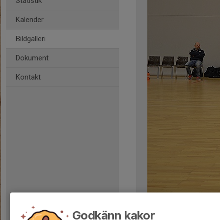
Statistik
Kalender
Bildgalleri
Dokument
Kontakt
Kommentarer
Godkänn kakor