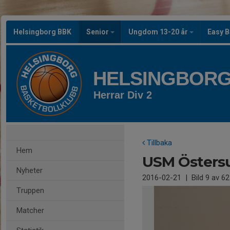
Helsingborg BBK
Senior
Ungdom 13-20 år
Easy B
HELSINGBORG
Herrar Div 2
Tillbaka
Hem
USM Östers
Nyheter
2016-02-21
|
Bild
9
av 62
Truppen
Matcher