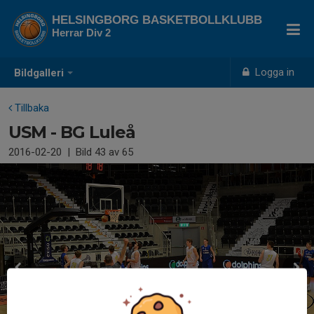
HELSINGBORG BASKETBOLLKLUBB
Herrar Div 2
Logga in
Bildgalleri
Tillbaka
USM - BG Luleå
2016-02-20
|
Bild
43
av 65