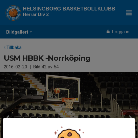
HELSINGBORG BASKETBOLLKLUBB
Herrar Div 2
Logga in
Bildgalleri
Tillbaka
USM HBBK -Norrköping
2016-02-20
|
Bild
42
av 54