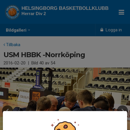
HELSINGBORG BASKETBOLLKLUBB
Herrar Div 2
Logga in
Bildgalleri
Tillbaka
USM HBBK -Norrköping
2016-02-20
|
Bild
40
av 54