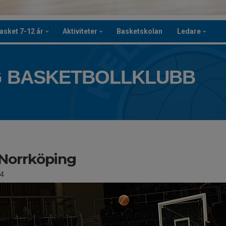
asket 7-12 år
Aktiviteter
Basketskolan
Ledare
 BASKETBOLLKLUBB
Norrköping
4