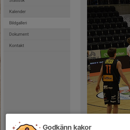
Statistik
Kalender
Bildgalleri
Dokument
Kontakt
Kommentarer
Godkänn kakor