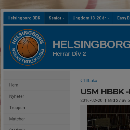
Helsingborg BBK
Senior
Ungdom 13-20 år
Easy B
HELSINGBORG
Herrar Div 2
Tillbaka
Hem
USM HBBK -
Nyheter
2016-02-20
|
Bild
27
av 5
Truppen
Matcher