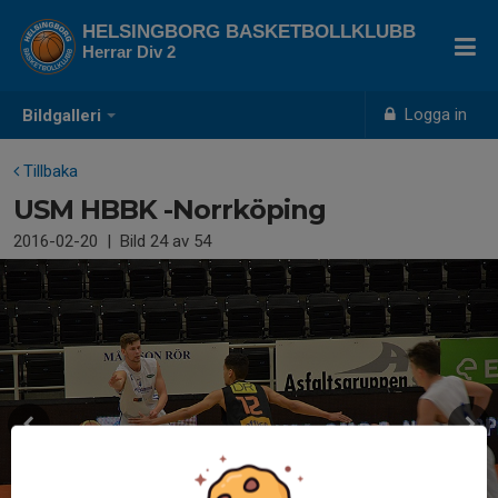
HELSINGBORG BASKETBOLLKLUBB
Herrar Div 2
Logga in
Bildgalleri
Tillbaka
USM HBBK -Norrköping
2016-02-20
|
Bild
24
av 54