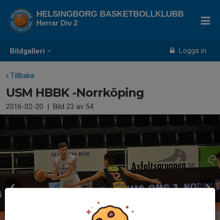
HELSINGBORG BASKETBOLLKLUBB
Herrar Div 2
Logga in
Bildgalleri
Tillbaka
USM HBBK -Norrköping
2016-02-20
|
Bild
23
av 54