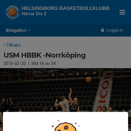
HELSINGBORG BASKETBOLLKLUBB
Herrar Div 2
Logga in
Bildgalleri
Tillbaka
USM HBBK -Norrköping
2016-02-20
|
Bild
16
av 54