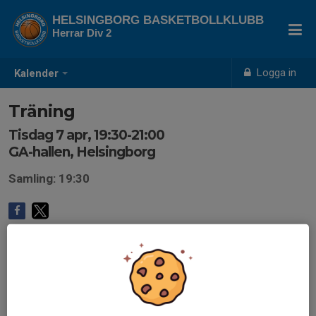
HELSINGBORG BASKETBOLLKLUBB
Herrar Div 2
Logga in
Kalender
Träning
Tisdag 7 apr, 19:30-21:00
GA-hallen, Helsingborg
Samling: 19:30