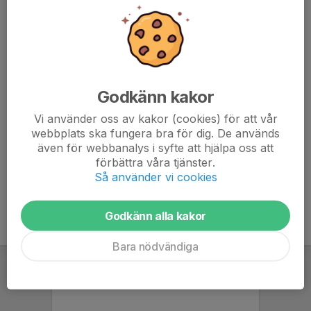
- Ett varv löpning
- Ett varv snabb gång
Viktigt:
- bra skor
Godkänn kakor
- vatten
- detta är frivilligt. Viktigt att tjejen ska vilja delta!
Vi använder oss av kakor (cookies) för att vår
/ Jeanette
webbplats ska fungera bra för dig. De används
även för webbanalys i syfte att hjälpa oss att
förbättra våra tjänster.
Så använder vi cookies
Godkänn alla kakor
Bara nödvändiga