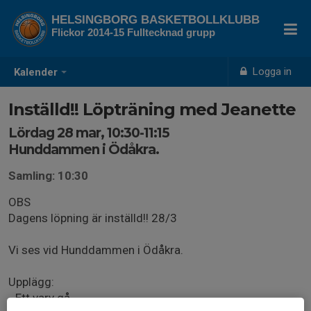
HELSINGBORG BASKETBOLLKLUBB
Flickor 2014-15 Fulltecknad grupp
Logga in
Kalender
Inställd!! Löpträning med Jeanette
Lördag 28 mar, 10:30-11:15
Hunddammen i Ödåkra.
Samling: 10:30
OBS
Dagens löpning är inställd!! 28/3
Vi ses vid Hunddammen i Ödåkra.
Upplägg:
- Ett varv gå