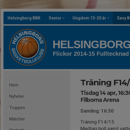
Helsingborg BBK
Senior
Ungdom 13-20 år
Easy B
HELSINGBORG
Flickor 2014-15 Fulltecknad
Träning F14/
Hem
Tisdag 14 apr, 16:3
Nyheter
Filborna Arena
Truppen
Samling: 16:30
Matcher
Träning F14/15
Medtag boll samt vatt