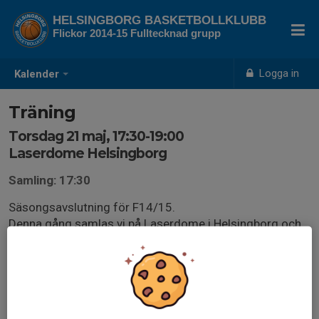
HELSINGBORG BASKETBOLLKLUBB
Flickor 2014-15 Fulltecknad grupp
Logga in
Kalender
Träning
Torsdag 21 maj, 17:30-19:00
Laserdome Helsingborg
Samling: 17:30
Säsongsavslutning för F14/15.
Denna gång samlas vi på Laserdome i Helsingborg och
har vår avslutning.