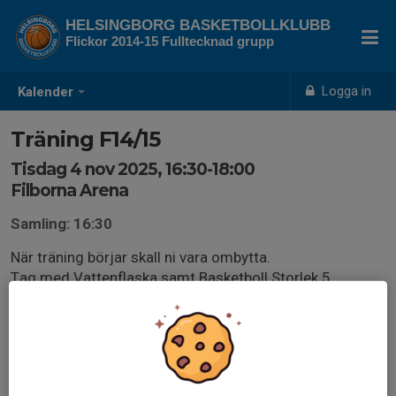
HELSINGBORG BASKETBOLLKLUBB
Flickor 2014-15 Fulltecknad grupp
Logga in
Kalender
Träning F14/15
Tisdag 4 nov 2025, 16:30-18:00
Filborna Arena
Samling: 16:30
När träning börjar skall ni vara ombytta.
Tag med Vattenflaska samt Basketboll Storlek 5