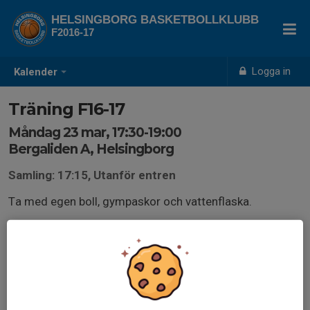
HELSINGBORG BASKETBOLLKLUBB
F2016-17
Logga in
Kalender
Träning F16-17
Måndag 23 mar, 17:30-19:00
Bergaliden A, Helsingborg
Samling: 17:15, Utanför entren
Ta med egen boll, gympaskor och vattenflaska.