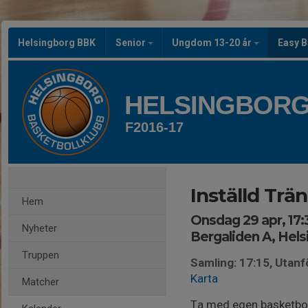
Helsingborg BBK
Senior
Ungdom 13-20 år
Easy B
HELSINGBORG
F2016-17
Inställd Trän
Hem
Onsdag 29 apr, 17:
Nyheter
Bergaliden A, Hel
Truppen
Samling: 17:15, Utanf
Karta
Matcher
Ta med egen basketbol