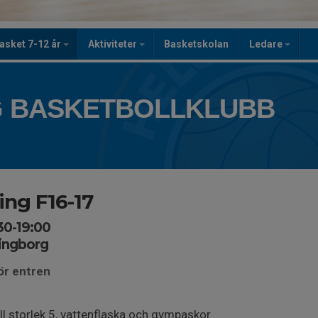
asket 7-12 år
Aktiviteter
Basketskolan
Ledare
 BASKETBOLLKLUBB
ing F16-17
30-19:00
singborg
ör entren
l storlek 5, vattenflaska och gympaskor