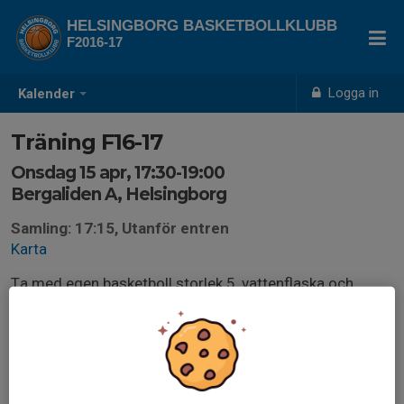
HELSINGBORG BASKETBOLLKLUBB
F2016-17
Logga in
Kalender
Träning F16-17
Onsdag 15 apr, 17:30-19:00
Bergaliden A, Helsingborg
Samling: 17:15, Utanför entren
Karta
Ta med egen basketboll storlek 5, vattenflaska och
gympaskor