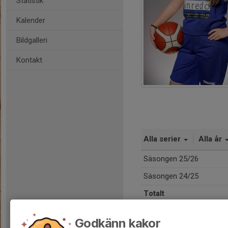
Statistik
Kalender
Bildgalleri
Kontakt
Alla serier
Alla år
Säsongen 25/26
Säsongen 24/25
Totalt
Godkänn kakor