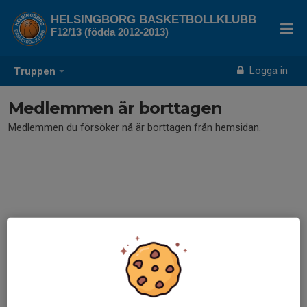
HELSINGBORG BASKETBOLLKLUBB
F12/13 (födda 2012-2013)
Logga in
Truppen
Medlemmen är borttagen
Medlemmen du försöker nå är borttagen från hemsidan.