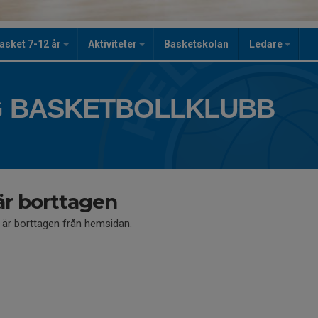
asket 7-12 år
Aktiviteter
Basketskolan
Ledare
 BASKETBOLLKLUBB
är borttagen
å är borttagen från hemsidan.