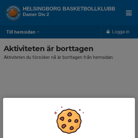
HELSINGBORG BASKETBOLLKLUBB
Damer Div 2
Logga in
Till hemsidan
Aktiviteten är borttagen
Aktiviteten du försöker nå är borttagen från hemsidan.