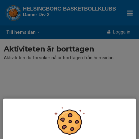
HELSINGBORG BASKETBOLLKLUBB
Damer Div 2
Logga in
Till hemsidan
Aktiviteten är borttagen
Aktiviteten du försöker nå är borttagen från hemsidan.