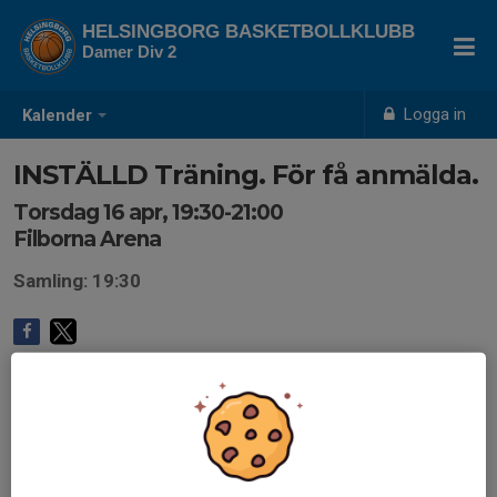
HELSINGBORG BASKETBOLLKLUBB
Damer Div 2
Logga in
Kalender
INSTÄLLD Träning. För få anmälda.
Torsdag 16 apr, 19:30-21:00
Filborna Arena
Samling: 19:30