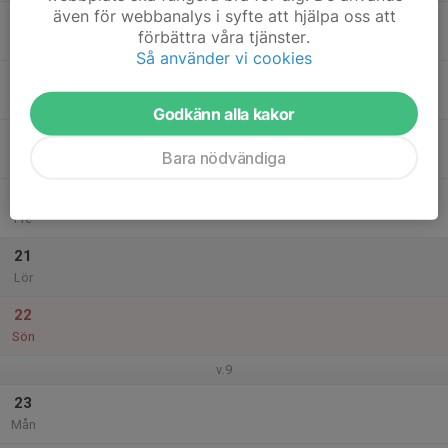
även för webbanalys i syfte att hjälpa oss att
17
förbättra våra tjänster.
Tis
Så använder vi cookies
18
Ons
Godkänn alla kakor
19
Bara nödvändiga
Tor
20
Fre
21
Lör
22
Sön
v.9
23
Mån