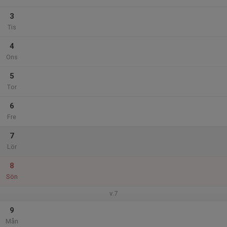
3
Tis
4
Ons
5
Tor
6
Fre
7
Lör
8
Sön
v.7
9
Mån