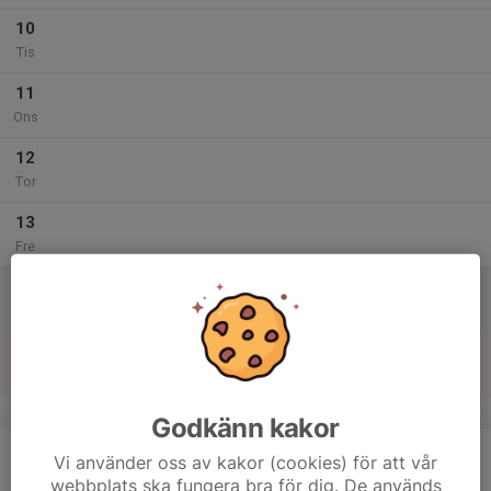
10
Tis
11
Ons
12
Tor
13
Fre
14
Lör
15
Sön
v.8
Godkänn kakor
16
Vi använder oss av kakor (cookies) för att vår
Mån
webbplats ska fungera bra för dig. De används