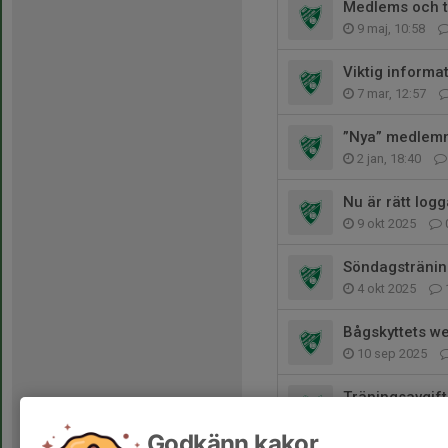
Medlems och t
9 maj, 10:58
Viktig informa
7 mar, 12:57
”Nya” medlem
2 jan, 18:40
Nu är rätt log
9 okt 2025
Söndagsträni
4 okt 2025
Bågskyttets w
10 sep 2025
Träningsavgift
3 sep 2025
Godkänn kakor