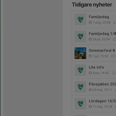
Tidigare nyheter
Familjedag
1 aug, 20:08
Familjedag 1/
24 jul, 20:09
Sommarfest 8 
1 jul, 15:54
Lite info
4 jun, 16:42
Pärejakten 20
24 maj, 19:11
Lördagen 16/5
11 maj, 19:18