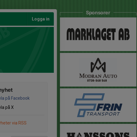
Sponsorer
Logga in
nyhet
la på Facebook
la på X
heter via RSS