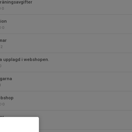
räningsavgifter
0
tion
0
mar
2
ga upplagd i webshopen.
0
ngarna
1
ebshop
0
er.
0