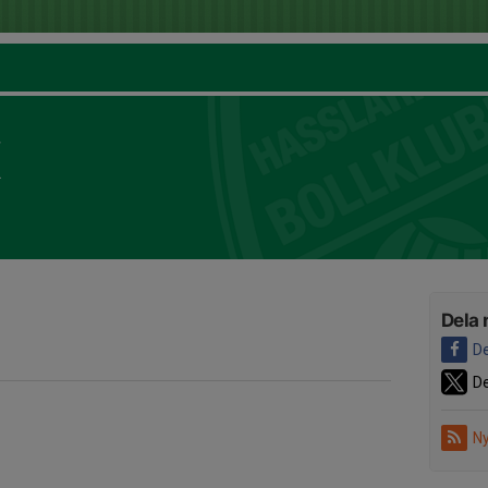
K
Dela 
De
De
Ny